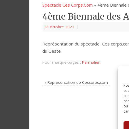
Spectacle Ces Corps.Com
» 4ème Biennale 
4ème Biennale des A
28 octobre 2021
|
Représentation du spectacle “Ces corps.co
du Geste
Pour marque-pages :
Permalien
.
«
Représentation de Cescorps.com
Pou
coo
con
com
ou 
car