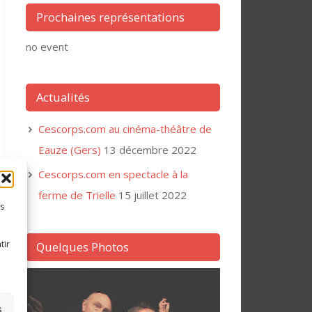
Prochaines représentations
no event
Actualités
Cescorps.com au cinéma-théâtre de
Eauze (Gers)
13 décembre 2022
Cescorps.com en spectacle à la
ferme de Trielle
15 juillet 2022
es
tir
Quelques Photos
s