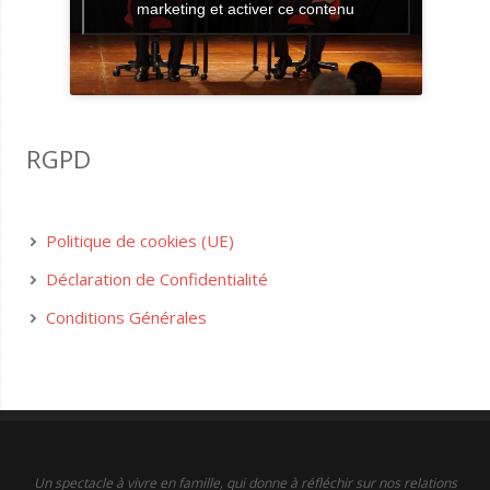
marketing et activer ce contenu
RGPD
Politique de cookies (UE)
Déclaration de Confidentialité
Conditions Générales
Un spectacle à vivre en famille, qui donne à réfléchir sur nos relations