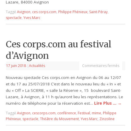
Lazare, 84000 Avignon
Taggé
Avignon
,
ces corps.com
,
Philippe Phénieux
,
Saint-Péray
,
spectacle
,
Yves Marc
Ces corps.com au festival
d’Avignon
17 juin 2018
|
Actualités
Commentaires fermés
Nouveau spectacle Ces corps.com en Avignon du 06 au 12/07
et du 17 au 25/07/2018 C’est dans le nouveau lieu du « In » et
du « Off » La SCIERIE, « salle la Réserve », 15 boulevard Saint-
Lazare, à Avignon, à 11 h qu’auront lieu les représentations. Le
numéro de téléphone pour la réservation est…
Lire Plus …
→
Taggé
Avignon
,
cescorps.com
,
conférence
,
Festival
,
mime
,
Philippe
Phénieux
,
spectacle
,
Théâtre du Mouvement
,
Yves Marc
,
Zinzoline