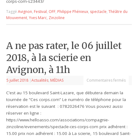
corps-com-s23443/
Taggé
Avignon
,
Festival
,
OFF
,
Philippe Phénieux
,
spectacle
,
Théâtre du
Mouvement
,
Yves Marc
,
Zinzoline
A ne pas rater, le 06 juillet
2018, à la scierie en
Avignon, à 11h
5 juillet 2018
|
Actualités
,
MÉDIAS
Commentaires fermés
C’est au 15 boulevard Saint-Lazare, que débutera demain la
tournée de “Ces corps.com” Le numéro de téléphone pour la
réservation est le suivant : 0782026476 Vous pouvez aussi
réserver en ligne :
https://www.helloasso.com/associations/compagnie-
zinzoline/evenements/spectacle-ces-corps-com prix adhérent :
15.00 prix non adhérent : 15.00 à La scierie, 15 boulevard Saint-