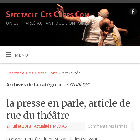
Spectacle Ces Corps.Com
ON EST PARLÉ AUTANT QUE L’ON PARLE
MENU
Spectacle Ces Corps.Com
» Actualités
Actualités
Archives de la catégorie :
la presse en parle, article de
rue du théâtre
21 juillet 2018
|
Actualités
,
MÉDIAS
Commentaires fermés
L’original peut être lu en suivant le lien suivant :