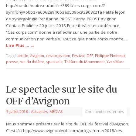
http://ruedutheatre.eu/article/3894/ces-corps-com/?
symfony=6bb27e6062e940b3ad5096c92903c21a Petite leçon
de synergologie Par Karine PROST Karine PROST Avignon
Contact Publié le 20 juillet 2018 Entre théâtre et conférence,
“Ces corps.com” donne à réfléchir sur une partie de notre
communication non verbale. Tout ce que notre corps montre,…
Lire Plus …
→
Taggé
article
,
Avignon
,
cescorps.com
,
Festival
,
OFF
,
Philippe Phénieux
,
presse
,
rue du théâtre
,
spectacle
,
Théâtre du Mouvement
,
Yves Marc
Le spectacle sur le site du
OFF d’Avignon
5 juillet 2018
|
Actualités
,
MÉDIAS
Commentaires fermés
Nous sommes présents sur le site du OFF du festival d’Avignon.
C’est là : http://www.avignonleoff.com/programme/2018/ces-