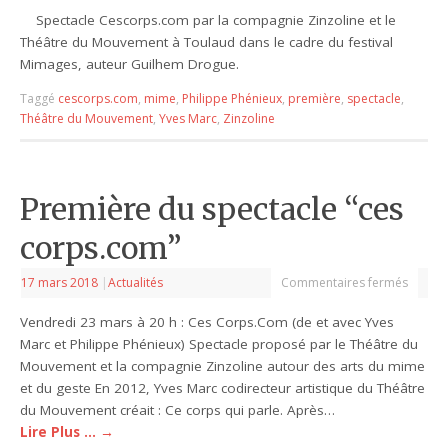
Spectacle Cescorps.com par la compagnie Zinzoline et le
Théâtre du Mouvement à Toulaud dans le cadre du festival
Mimages, auteur Guilhem Drogue.
Taggé
cescorps.com
,
mime
,
Philippe Phénieux
,
première
,
spectacle
,
Théâtre du Mouvement
,
Yves Marc
,
Zinzoline
Première du spectacle “ces
corps.com”
17 mars 2018
|
Actualités
Commentaires fermés
Vendredi 23 mars à 20 h : Ces Corps.Com (de et avec Yves
Marc et Philippe Phénieux) Spectacle proposé par le Théâtre du
Mouvement et la compagnie Zinzoline autour des arts du mime
et du geste En 2012, Yves Marc codirecteur artistique du Théâtre
du Mouvement créait : Ce corps qui parle. Après…
Lire Plus …
→