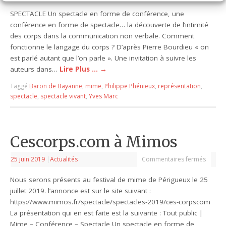
SPECTACLE Un spectacle en forme de conférence, une
conférence en forme de spectacle… la découverte de l’intimité
des corps dans la communication non verbale. Comment
fonctionne le langage du corps ? D’après Pierre Bourdieu « on
est parlé autant que l’on parle ». Une invitation à suivre les
auteurs dans…
Lire Plus …
→
Taggé
Baron de Bayanne
,
mime
,
Philippe Phénieux
,
représentation
,
spectacle
,
spectacle vivant
,
Yves Marc
Cescorps.com à Mimos
25 juin 2019
|
Actualités
Commentaires fermés
Nous serons présents au festival de mime de Périgueux le 25
juillet 2019. l’annonce est sur le site suivant :
https://www.mimos.fr/spectacle/spectacles-2019/ces-corpscom
La présentation qui en est faite est la suivante : Tout public |
Mime – Conférence – Spectacle Un spectacle en forme de