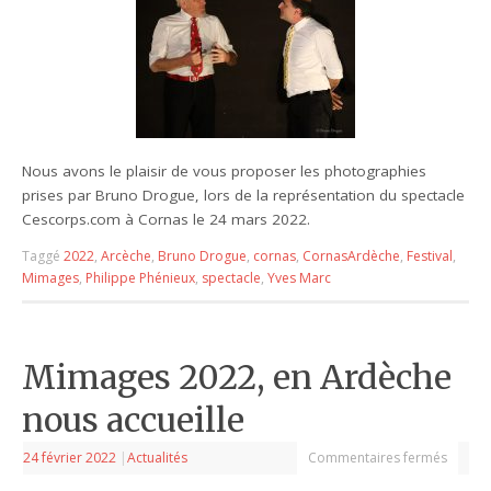
Nous avons le plaisir de vous proposer les photographies
prises par Bruno Drogue, lors de la représentation du spectacle
Cescorps.com à Cornas le 24 mars 2022.
Taggé
2022
,
Arcèche
,
Bruno Drogue
,
cornas
,
CornasArdèche
,
Festival
,
Mimages
,
Philippe Phénieux
,
spectacle
,
Yves Marc
Mimages 2022, en Ardèche
nous accueille
24 février 2022
|
Actualités
Commentaires fermés