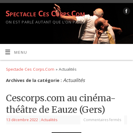
Spectacle Ces Corps.Com
ON EST PARLÉ AUTANT QUE L’ON PARLE
MENU
Spectacle Ces Corps.Com
» Actualités
Actualités
Archives de la catégorie :
Cescorps.com au cinéma-
théâtre de Eauze (Gers)
13 décembre 2022
|
Actualités
Commentaires fermés