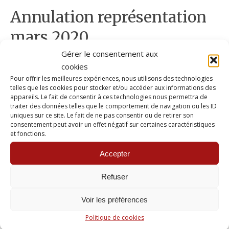
Annulation représentation
mars 2020
Gérer le consentement aux
14 mars 2020
|
Actualités
Commentaires fermés
cookies
Au vue de la situation sanitaire et en conséquence des
Pour offrir les meilleures expériences, nous utilisons des technologies
recommandations et préconisations gouvernementales, il a été
telles que les cookies pour stocker et/ou accéder aux informations des
appareils. Le fait de consentir à ces technologies nous permettra de
décidé d’annuler la représentation de Cescorps.com au Baron
traiter des données telles que le comportement de navigation ou les ID
de Bayanne. Nous espérons vous retrouver dans des
uniques sur ce site. Le fait de ne pas consentir ou de retirer son
conditions plus propices à la fête et au spectacle vivant. A très
consentement peut avoir un effet négatif sur certaines caractéristiques
bientôt
et fonctions.
Accepter
Refuser
Cescorps.com au baron de
Voir les préférences
Bayanne
Politique de cookies
4 mars 2020
|
Actualités
Commentaires fermés