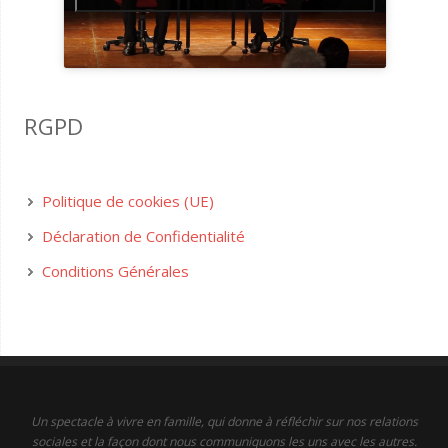
RGPD
Politique de cookies (UE)
Déclaration de Confidentialité
Conditions Générales
Un spectacle à vivre en famille, qui donne à réfléchir sur nos relations
sociales et la façon dont nous communiquons les uns avec les autres.