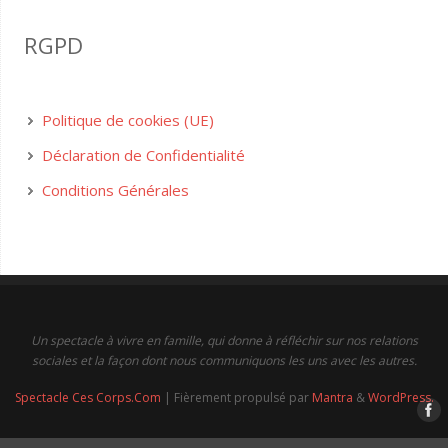
RGPD
Politique de cookies (UE)
Déclaration de Confidentialité
Conditions Générales
Un spectacle à vivre en famille, qui donne à réfléchir sur nos relations
sociales et la façon dont nous communiquons les uns avec les autres.
Spectacle Ces Corps.Com
| Fièrement propulsé par
Mantra
&
WordPress.