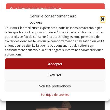
Prochaines représentations
Gérer le consentement aux
no event
cookies
Pour offrir les meilleures expériences, nous utilisons des technologies
telles que les cookies pour stocker et/ou accéder aux informations des
Actualités
appareils. Le fait de consentir à ces technologies nous permettra de
traiter des données telles que le comportement de navigation ou les ID
uniques sur ce site. Le fait de ne pas consentir ou de retirer son
Cescorps.com au cinéma-théâtre de Eauze (Gers)
13
consentement peut avoir un effet négatif sur certaines caractéristiques
et fonctions.
décembre 2022
Cescorps.com en spectacle à la ferme de Trielle
15
Accepter
juillet 2022
Refuser
Voir les préférences
Quelques Photos
Politique de cookies