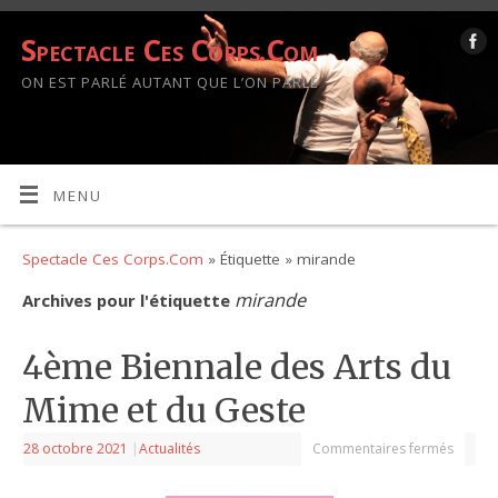
Spectacle Ces Corps.Com
ON EST PARLÉ AUTANT QUE L’ON PARLE
MENU
Spectacle Ces Corps.Com
» Étiquette » mirande
mirande
Archives pour l'étiquette
4ème Biennale des Arts du
Mime et du Geste
28 octobre 2021
|
Actualités
Commentaires fermés